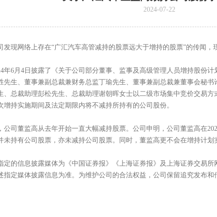
2024-07-22
司发现网络上存在“广汇汽车高管减持的股票远大于增持的股票”的传闻，
024年6月4日披露了《关于公司部分董事、监事及高级管理人员增持股份
胜先生、董事兼副总裁兼财务总监丁瑜先生、董事兼副总裁兼董事会秘书
生、总裁助理彭松先生、总裁助理谢朝晖女士以二级市场集中竞价交易方
次增持实施期间及法定期限内将不减持所持有的公司股份。
，公司董监高从去年开始一直大幅减持股票。公司申明，公司董监高在20
并未持有公司股票，亦未减持公司股票。同时，董监高更不会在增持计划
定的信息披露媒体为《中国证券报》《上海证券报》及上海证券交易所网站（ww
述指定媒体披露信息为准。为维护公司的合法权益，公司保留追究发布和